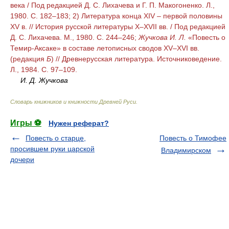
века / Под редакцией Д. С. Лихачева и Г. П. Макогоненко. Л.,
1980. С. 182–183; 2) Литература конца XIV – первой половины
XV в. // История русской литературы X–XVII вв. / Под редакцией
Д. С. Лихачева. М., 1980. С. 244–246;
Жучкова И. Л.
«Повесть о
Темир-Аксаке» в составе летописных сводов XV–XVI вв.
(редакция
Б
) // Древнерусская литература. Источниковедение.
Л., 1984. С. 97–109.
И. Д. Жучкова
Словарь книжников и книжности Древней Руси
.
Игры ⚽
Нужен реферат?
Повесть о старце,
Повесть о Тимофее
просившем руки царской
Владимирском
дочери