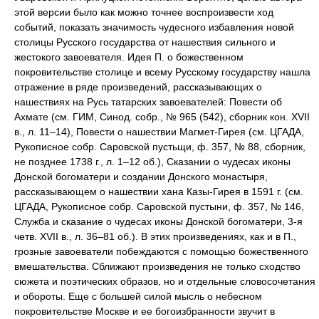
этой версии было как можно точнее воспроизвести ход
событий, показать значимость чудесного избавления новой
столицы Русского государства от нашествия сильного и
жестокого завоевателя. Идея П. о божественном
покровительстве столице и всему Русскому государству нашла
отражение в ряде произведений, рассказывающих о
нашествиях на Русь татарских завоевателей: Повести об
Ахмате (см. ГИМ, Синод. собр., № 965 (542), сборник кон. XVII
в., л. 11–14), Повести о нашествии Магмет-Гирея (см. ЦГАДА,
Рукописное собр. Саровской пустьщи, ф. 357, № 88, сборник,
не позднее 1738 г., л. 1–12 об.), Сказании о чудесах иконы
Донской богоматери и создании Донского монастыря,
рассказывающем о нашествии хана Казы-Гирея в 1591 г. (см.
ЦГАДА, Рукописное собр. Саровской пустыни, ф. 357, № 146,
Служба и сказание о чудесах иконы Донской богоматери, 3-я
четв. XVII в., л. 36–81 об.). В этих произведениях, как и в П.,
грозные завоеватели побеждаются с помощью божественного
вмешательства. Сближают произведения не только сходство
сюжета и поэтических образов, но и отдельные словосочетания
и обороты. Еще с большей силой мысль о небесном
покровительстве Москве и ее богоизбранности звучит в