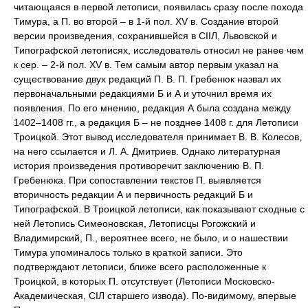
читающаяся в первой летописи, появилась сразу после похода
Тимура, а П. во второй – в 1-й пол. XV в. Создание второй
версии произведения, сохранившейся в СIIЛ, Львовской и
Типографской летописях, исследователь относил не ранее чем
к сер. – 2-й пол. XV в. Тем самым автор первым указал на
существование двух редакций П. В. П. Гребенюк назвал их
первоначальными редакциями Б и А и уточнил время их
появления. По его мнению, редакция А была создана между
1402–1408 гг., а редакция Б – не позднее 1408 г. для Летописи
Троицкой. Этот вывод исследователя принимает В. В. Колесов,
на него ссылается и Л. А. Дмитриев. Однако литературная
история произведения противоречит заключению В. П.
Гребенюка. При сопоставлении текстов П. выявляется
вторичность редакции А и первичность редакций Б и
Типографской. В Троицкой летописи, как показывают сходные с
ней Летопись Симеоновская, Летописцы Рогожский и
Владимирский, П., вероятнее всего, не было, и о нашествии
Тимура упоминалось только в краткой записи. Это
подтверждают летописи, ближе всего расположенные к
Троицкой, в которых П. отсутствует (Летописи Московско-
Академическая, СIЛ старшего извода). По-видимому, впервые