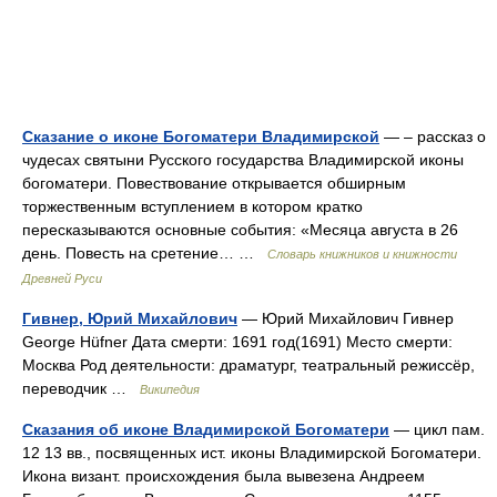
Сказание о иконе Богоматери Владимирской
— – рассказ о
чудесах святыни Русского государства Владимирской иконы
богоматери. Повествование открывается обширным
торжественным вступлением в котором кратко
пересказываются основные события: «Месяца августа в 26
день. Повесть на сретение… …
Словарь книжников и книжности
Древней Руси
Гивнер, Юрий Михайлович
— Юрий Михайлович Гивнер
George Hüfner Дата смерти: 1691 год(1691) Место смерти:
Москва Род деятельности: драматург, театральный режиссёр,
переводчик …
Википедия
Сказания об иконе Владимирской Богоматери
— цикл пам.
12 13 вв., посвященных ист. иконы Владимирской Богоматери.
Икона визант. происхождения была вывезена Андреем