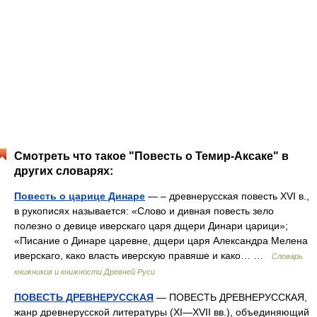
Смотреть что такое "Повесть о Темир-Аксаке" в
других словарях:
Повесть о царице Динаре
— – древнерусская повесть XVI в.,
в рукописях называется: «Слово и дивная повесть зело
полезно о девице иверскаго царя дщери Динари царици»;
«Писание о Динаре царевне, дщери царя Александра Мелена
иверскаго, како власть иверскую правяше и како… …
Словарь
книжников и книжности Древней Руси
ПОВЕСТЬ ДРЕВНЕРУССКАЯ
— ПОВЕСТЬ ДРЕВНЕРУССКАЯ,
жанр древнерусской литературы (XI—XVII вв.), объединяющий