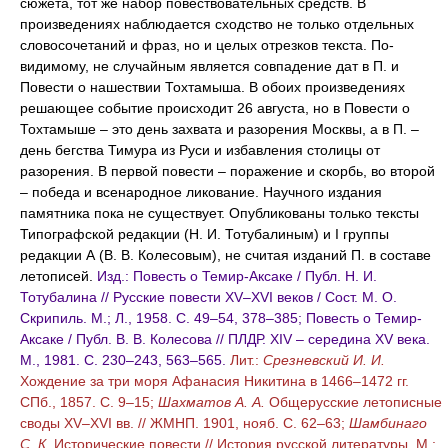
сюжета, тот же набор повествовательных средств. В
произведениях наблюдается сходство не только отдельных
словосочетаний и фраз, но и целых отрезков текста. По-
видимому, не случайным является совпадение дат в П. и
Повести о нашествии Тохтамыша. В обоих произведениях
решающее событие происходит 26 августа, но в Повести о
Тохтамыше – это день захвата и разорения Москвы, а в П. –
день бегства Тимура из Руси и избавления столицы от
разорения. В первой повести – поражение и скорбь, во второй
– победа и всенародное ликование. Научного издания
памятника пока не существует. Опубликованы только тексты
Типографской редакции (Н. И. Тотубалиным) и I группы
редакции А (В. В. Колесовым), не считая изданий П. в составе
летописей.
Изд.: Повесть о Темир-Аксаке / Публ. Н. И.
Тотубалина // Русские повести XV–XVI веков / Сост. М. О.
Скрипиль. М.; Л., 1958. С. 49–54, 378–385; Повесть о Темир-
Аксаке / Публ. В. В. Колесова // ПЛДР. XIV – середина XV века.
М., 1981. С. 230–243, 563–565.
Лит.:
Срезневский И. И.
Хождение за три моря Афанасия Никитина в 1466–1472 гг.
СПб., 1857. С. 9–15;
Шахматов А. А.
Общерусские летописные
своды XV–XVI вв. // ЖМНП. 1901, нояб. С. 62–63;
Шамбинаго
С. К.
Исторические повести // История русской литературы. М.;