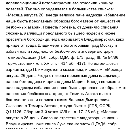
дореволюционной историографии его относили к жанру
повестей. Так оно определяется в большинстве списков:
«Месяца августа 26, внегда великое паче надежда избавление
наше бысть преславным образом богоматере от нашествия
безбожных агарян. Повесть полезна, от древняго списания
сложена, являющи преславного бывшего чюдеси о иконе
пресвятыя богородици, егда нарицается Владимерьская, како
прииде от града Владимеря в боголюбивый град Москву и
избави нас и град наш от безбожного и зловернаго царя
Темирь-Аксака» (ГБЛ, собр. МДА, ф. 173, разд. III, № 54/86.
Торжественник кон. XV в. гл. 414 об.–417). Но встречаются
варианты, где П. именуется и сказанием, и словом: «Месяца
августа 26 день. Чюдо от иконы пресвятыя девы владычицы
нашея богородицы и присно девы Мария. Внегда великое и
паче надежды избавление наше бысть преславным образом от
нашествия безбожных агарян, от Темирь-Аксака в лето
благочестиваго и великаго князя Василья Дмитреевича.
Сказание о Темиръ-Аксаце, откуда бысть» (ГПБ, ОСРК,
Q.I.1126. Сборник 3-й четв» XVII в., л. 17–26 об.); «Месяца
августа в 26 день. Слово на стретение чюдотворныя иконы
Владимирския, юже списа Лука евангелист» (ЦГАДА, собр.