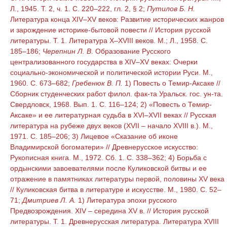
Л., 1945. Т. 2, ч. 1. С. 220–222, гл. 2, § 2;
Путилов Б. Н.
Литература конца XIV–XV веков: Развитие исторических жанров
и зарождение историке-бытовой повести // История русской
литературы. Т. 1. Литература X–XVIII веков. М.; Л., 1958. С.
185–186;
Черепнин Л. В
. Образование Русского
централизованного государства в XIV–XV веках: Очерки
социально-экономической и политической истории Руси. М.,
1960. С. 673–682;
Гребенюк В. П.
1) Повесть о Темир-Аксаке //
Сборник студенческих работ филол. фак-та Уральск. гос. ун-та.
Свердловск, 1968. Вып. 1. С. 116–124; 2) «Повесть о Темир-
Аксаке» и ее литературная судьба в XVI–XVII веках // Русская
литература на рубеже двух веков (XVII – начало XVIII в.). М.,
1971. С. 185–206; 3) Лицевое «Сказание об иконе
Владимирской богоматери» // Древнерусское искусство:
Рукописная книга. М., 1972. Сб. 1. С. 338–362; 4) Борьба с
ордынскими завоевателями после Куликовской битвы и ее
отражение в памятниках литературы первой, половины XV века
// Куликовская битва в литературе и искусстве. М., 1980. С. 52–
71;
Дмитриев Л. А.
1) Литература эпохи русского
Предвозрождения. XIV – середина XV в. // История русской
литературы. Т. 1. Древнерусская литература. Литература XVIII