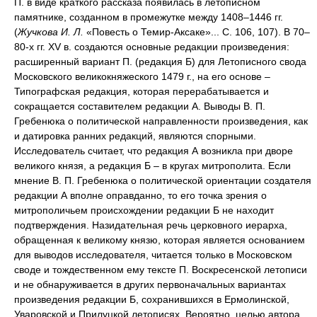
П. в виде краткого рассказа появилась в летописном
памятнике, созданном в промежутке между 1408–1446 гг.
(
Жучкова И. Л.
«Повесть о Темир-Аксаке»... С. 106, 107). В 70–
80-х гг. XV в. создаются основные редакции произведения:
расширенный вариант П. (редакция Б) для Летописного свода
Московского великокняжеского 1479 г., на его основе –
Типографская редакция, которая перерабатывается и
сокращается составителем редакции А. Выводы В. П.
Гребенюка о политической направленности произведения, как
и датировка ранних редакций, являются спорными.
Исследователь считает, что редакция А возникла при дворе
великого князя, а редакция Б – в кругах митрополита. Если
мнение В. П. Гребенюка о политической ориентации создателя
редакции А вполне оправданно, то его точка зрения о
митрополичьем происхождении редакции Б не находит
подтверждения. Назидательная речь церковного иерарха,
обращенная к великому князю, которая является основанием
для выводов исследователя, читается только в Московском
своде и тождественном ему тексте П. Воскресенской летописи
и не обнаруживается в других первоначальных вариантах
произведения редакции Б, сохранившихся в Ермолинской,
Уваровской и Прилуцкой летописях. Вероятно, целью автора