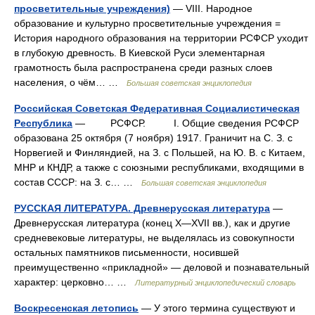
просветительные учреждения)
— VIII. Народное
образование и культурно просветительные учреждения =
История народного образования на территории РСФСР уходит
в глубокую древность. В Киевской Руси элементарная
грамотность была распространена среди разных слоев
населения, о чём… …
Большая советская энциклопедия
Российская Советская Федеративная Социалистическая
Республика
— РСФСР. I. Общие сведения РСФСР
образована 25 октября (7 ноября) 1917. Граничит на С. З. с
Норвегией и Финляндией, на З. с Польшей, на Ю. В. с Китаем,
МНР и КНДР, а также с союзными республиками, входящими в
состав СССР: на З. с… …
Большая советская энциклопедия
РУССКАЯ ЛИТЕРАТУРА. Древнерусская литература
—
Древнерусская литература (конец X—XVII вв.), как и другие
средневековые литературы, не выделялась из совокупности
остальных памятников письменности, носившей
преимущественно «прикладной» — деловой и познавательный
характер: церковно… …
Литературный энциклопедический словарь
Воскресенская летопись
— У этого термина существуют и