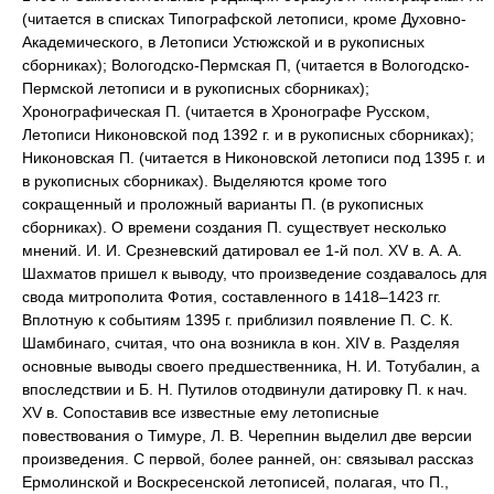
(читается в списках Типографской летописи, кроме Духовно-
Академического, в Летописи Устюжской и в рукописных
сборниках); Вологодско-Пермская П, (читается в Вологодско-
Пермской летописи и в рукописных сборниках);
Хронографическая П. (читается в Хронографе Русском,
Летописи Никоновской под 1392 г. и в рукописных сборниках);
Никоновская П. (читается в Никоновской летописи под 1395 г. и
в рукописных сборниках). Выделяются кроме того
сокращенный и проложный варианты П. (в рукописных
сборниках). О времени создания П. существует несколько
мнений. И. И. Срезневский датировал ее 1-й пол. XV в. А. А.
Шахматов пришел к выводу, что произведение создавалось для
свода митрополита Фотия, составленного в 1418–1423 гг.
Вплотную к событиям 1395 г. приблизил появление П. С. К.
Шамбинаго, считая, что она возникла в кон. XIV в. Разделяя
основные выводы своего предшественника, Н. И. Тотубалин, а
впоследствии и Б. Н. Путилов отодвинули датировку П. к нач.
XV в. Сопоставив все известные ему летописные
повествования о Тимуре, Л. В. Черепнин выделил две версии
произведения. С первой, более ранней, он: связывал рассказ
Ермолинской и Воскресенской летописей, полагая, что П.,