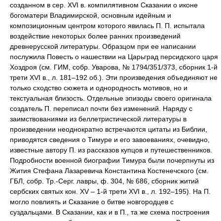
созданном в сер. XVI в. компилятивном Сказании о иконе
богоматери Владимирской, основным идейным и
композиционным центром которого явилась П. П. испытала
воздействие некоторых более ранних произведений
древнерусской литературы. Образцом при ее написании
послужила Повесть о нашествии на Царьград персидского царя
Хоздроя (см. ГИМ, собр. Уварова, № 1794/351/373, сборник 1-й
трети XVI в., л. 181–192 об.). Эти произведения объединяют не
только сходство сюжета и однородность мотивов, но и
текстуальная близость. Отдельные эпизоды своего оригинала
создатель П. переписал почти без изменений. Наряду с
заимствованиями из беллетристической литературы в
произведении неоднократно встречаются цитаты из Библии,
приводятся сведения о Тимуре и его завоеваниях, очевидно,
известные автору П. из рассказов купцов и путешественников.
Подробности военной биографии Тимура были почерпнуты из
Жития Стефана Лазаревича Константина Костенечского (см.
ГБЛ, собр. Тр.-Серг. лавры, ф. 304, № 686, сборник житий
сербских святых кон. XV – 1-й трети XVI в., л. 192–195). На П.
могло повлиять и Сказание о битве новгородцев с
суздальцами. В Сказании, как и в П., та же схема построения