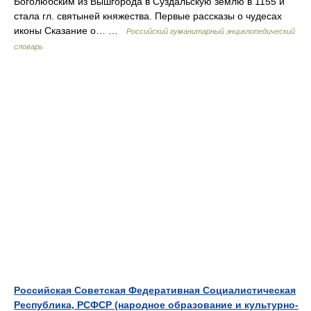
Боголюбским из Вышгорода в Суздальскую землю в 1155 и
стала гл. святыней княжества. Первые рассказы о чудесах
иконы Сказание о… …
Российский гуманитарный энциклопедический
словарь
Российская Советская Федеративная Социалистическая
Республика, РСФСР (народное образование и культурно-