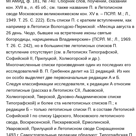
МГАМИД, ф. 181, № 740. Сборник слов, поучений, сказаний
кон. XVII в., л. 45 об.; см. также название П. в Летописном
своде Московском великокняжеском кон. XV в. – ПСРЛ. М.; Л.,
1949. Т. 25. С. 222). Есть списки П. с кратким вступлением, как
например в Летописи Вологодско-Пермской: «Месяца августа в
26 день. Чюдо, бывшее на встретение иконы святые
богородицы, нарицаемыа Владимерские» (ПСРЛ. М.; Л., 1969.
Т. 26. С. 242), но в большинстве летописных списков П.
вступление отсутствует (см. в Летописях Типографской,
Софийской II, Прилуцкой, Холмогорской и др.).
Многочисленные списки произведения один из последних его
исследователей В. П. Гребенюк делит на 11 редакций. Из них
он особо выделяет две первоначальные редакции А и Б.
Следуя классификации исследователя, к редакции А относим
летописные (рассказ в Летописях СII, Львовской,
Холмогорской, Тверской, Духовно-Академическом списке
Типографской) и более ста нелетописных списков П.; к
редакции Б – только летописные списки П. в составе Летописей
Софийской I по списку Царского, Московского летописного
свода, Воскресенской, Пискаревской, Ермолинской,
Уваровской, Прилуцкой и Летописном своде Сокращенном
1493 г. Самостоятельные редакции образуют: Типографская П.